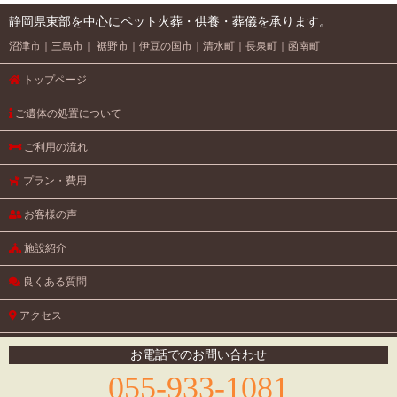
静岡県東部を中心にペット火葬・供養・葬儀を承ります。
沼津市
三島市
裾野市
伊豆の国市
清水町
長泉町
函南町
トップページ
ご遺体の処置について
ご利用の流れ
プラン・費用
お客様の声
施設紹介
良くある質問
アクセス
円教寺のご紹介
お電話でのお問い合わせ
055-933-1081
お問い合わせ