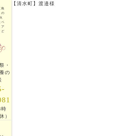
【清水町】渡邉様
三島
トの
火
はペ
リア
まど
祭・
養の
談
5-
081
18時
休）
ッ