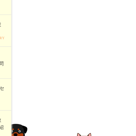
設
RY
く
問
セ
教
紹