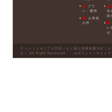
プラ
ン・費用
寺
紹
お客様
の声
い
せ
© ペットメモリアル円花～まど
個人情報保護方針
｜
キ
か～ All Right Reserved.
ルポリシー
｜
サイトマ