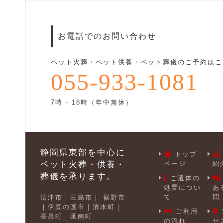
お電話でのお問い合わせ
ペット火葬・ペット供養・ペット葬儀のご予約はこ
055-933-1081
7時 - 18時（年中無休）
静岡県東部を中心に
トップ
ペット火葬・供養・
ページ
紹
葬儀を承ります。
ご遺体の
処置につい
あ
て
問
沼津市
三島市
裾野市
伊豆の国市
清水町
ご利用
長泉町
函南町
の流れ
セ