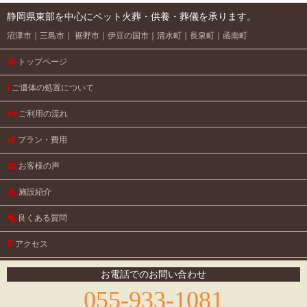
静岡県東部を中心にペット火葬・供養・葬儀を承ります。
沼津市
三島市
裾野市
伊豆の国市
清水町
長泉町
函南町
トップページ
ご遺体の処置について
ご利用の流れ
プラン・費用
お客様の声
施設紹介
良くある質問
アクセス
円教寺のご紹介
お電話でのお問い合わせ
055-933-1081
お問い合わせ