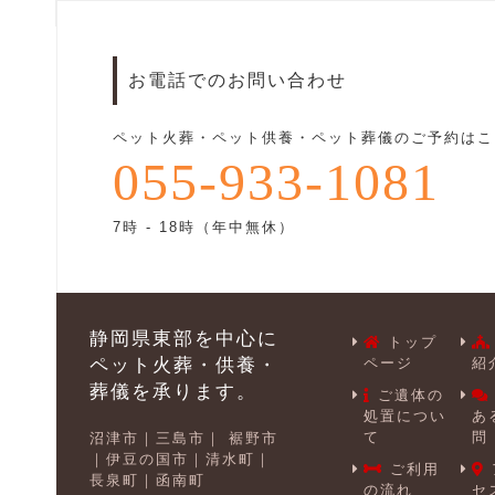
お電話でのお問い合わせ
ペット火葬・ペット供養・ペット葬儀のご予約はこ
055-933-1081
7時 - 18時（年中無休）
静岡県東部を中心に
トップ
ペット火葬・供養・
ページ
紹
葬儀を承ります。
ご遺体の
処置につい
あ
て
問
沼津市
三島市
裾野市
伊豆の国市
清水町
ご利用
長泉町
函南町
の流れ
セ