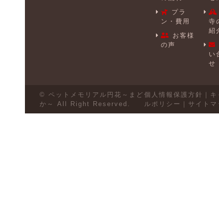
プラ
ン・費用
寺
紹
お客様
の声
い
せ
© ペットメモリアル円花～まど
個人情報保護方針
｜
キ
か～ All Right Reserved.
ルポリシー
｜
サイトマ