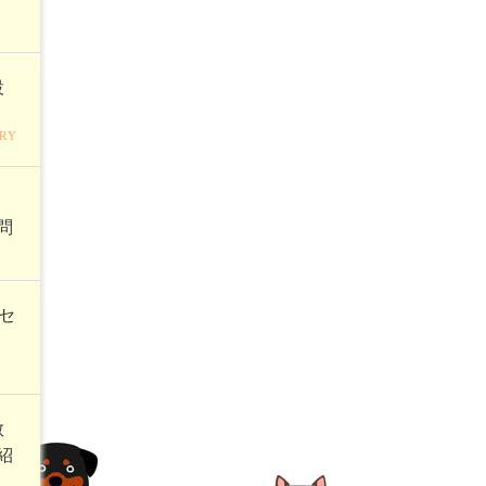
設
RY
く
問
セ
教
紹