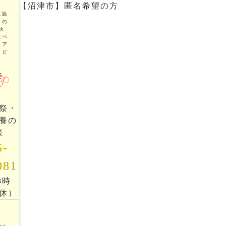
【沼津市】匿名希望の方
三島
トの
火
はペ
リア
まど
祭・
養の
談
5-
081
18時
休）
ッ