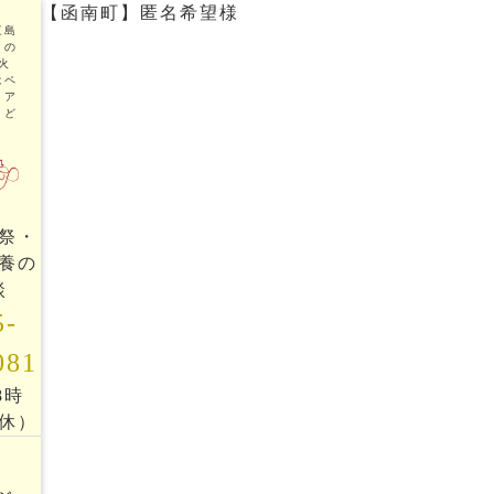
【函南町】匿名希望様
三島
トの
火
はペ
リア
まど
祭・
養の
談
5-
081
18時
休）
ッ