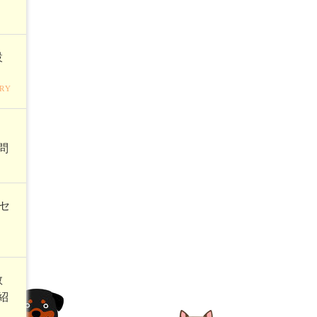
設
RY
く
問
セ
教
紹