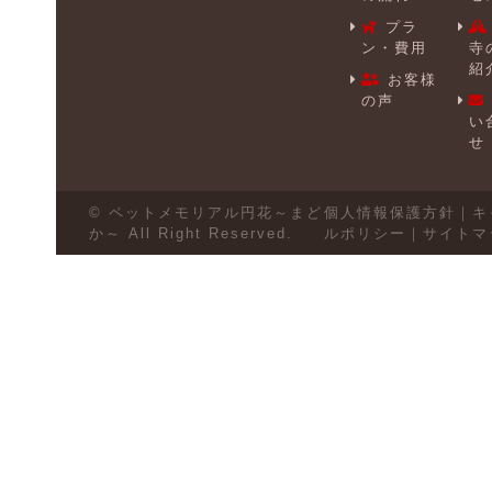
プラ
ン・費用
寺
紹
お客様
の声
い
せ
© ペットメモリアル円花～まど
個人情報保護方針
｜
キ
か～ All Right Reserved.
ルポリシー
｜
サイトマ