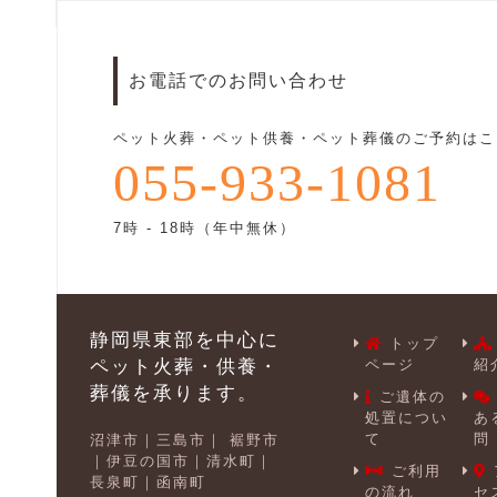
お電話でのお問い合わせ
ペット火葬・ペット供養・ペット葬儀のご予約はこ
055-933-1081
7時 - 18時（年中無休）
静岡県東部を中心に
トップ
ペット火葬・供養・
ページ
紹
葬儀を承ります。
ご遺体の
処置につい
あ
て
問
沼津市
三島市
裾野市
伊豆の国市
清水町
ご利用
長泉町
函南町
の流れ
セ