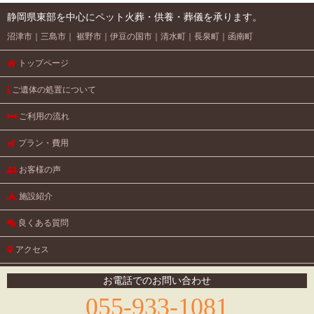
静岡県東部を中心にペット火葬・供養・葬儀を承ります。
沼津市
三島市
裾野市
伊豆の国市
清水町
長泉町
函南町
トップページ
ご遺体の処置について
ご利用の流れ
プラン・費用
お客様の声
施設紹介
良くある質問
アクセス
円教寺のご紹介
お電話でのお問い合わせ
055-933-1081
お問い合わせ