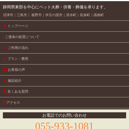
静岡県東部を中心にペット火葬・供養・葬儀を承ります。
沼津市
三島市
裾野市
伊豆の国市
清水町
長泉町
函南町
トップページ
ご遺体の処置について
ご利用の流れ
プラン・費用
お客様の声
施設紹介
良くある質問
アクセス
円教寺のご紹介
お電話でのお問い合わせ
055-933-1081
お問い合わせ