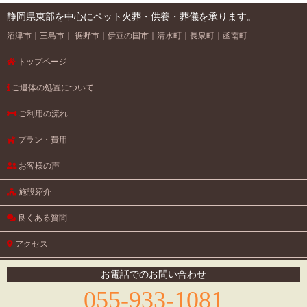
静岡県東部を中心にペット火葬・供養・葬儀を承ります。
沼津市
三島市
裾野市
伊豆の国市
清水町
長泉町
函南町
トップページ
ご遺体の処置について
ご利用の流れ
プラン・費用
お客様の声
施設紹介
良くある質問
アクセス
円教寺のご紹介
お電話でのお問い合わせ
055-933-1081
お問い合わせ