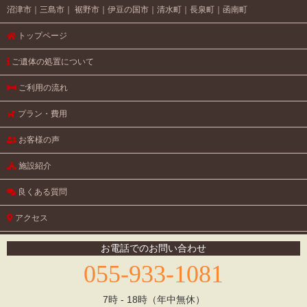
沼津市
三島市
裾野市
伊豆の国市
清水町
長泉町
函南町
トップページ
ご遺体の処置について
ご利用の流れ
プラン・費用
お客様の声
施設紹介
良くある質問
アクセス
円教寺のご紹介
お電話でのお問い合わせ
055-933-1081
お問い合わせ
© ペットメモリアル円花～まどか～ All Right Reserved.
7時 - 18時（年中無休）
個人情報保護方針
｜
キャンセルポリシー
｜
サイトマップ